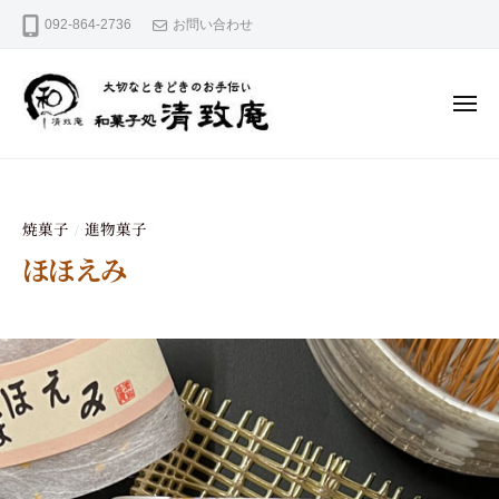
和
コ
092-864-2736
お問い合わせ
菓
ン
テ
子
ン
処
ツ
清
へ
メ
ニ
ス
致
ュ
キ
大
ー
和
庵
ッ
切
菓
プ
な
と
子
焼菓子
進物菓子
き
/
処
ど
ほほえみ
き
清
の
お
2
b
致
手
0
y
庵
伝
2
s
い
5
e
年
i
5
c
月
h
2
i
0
a
日
n