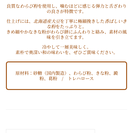
良質な
わらび粉
を使用し、噛むほどに感じる弾力と舌ざわり
の良さが特徴です。
仕上げには、
北海道産大豆
を丁寧に極細挽きした
香ばしいき
な粉
をたっぷりと。
きめ細やかなきな粉がわらび餅にふんわりと絡み、素材の風
味を引き立てます。
冷やして一層美味しく。
素朴で奥深い和の味わいを、ぜひご賞味ください。
原材料：砂糖（国内製造）、わらび粉、きな粉、澱
粉、葛粉 / トレハロース
検