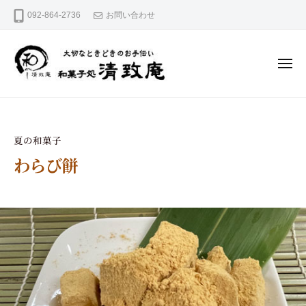
和
コ
092-864-2736
お問い合わせ
菓
ン
テ
子
ン
処
ツ
清
へ
メ
ニ
ス
致
ュ
キ
大
ー
和
庵
ッ
切
菓
プ
な
と
子
夏の和菓子
き
処
ど
わらび餅
き
清
の
お
2
b
致
手
0
y
庵
伝
2
s
い
5
e
年
i
5
c
月
h
2
i
3
a
日
n