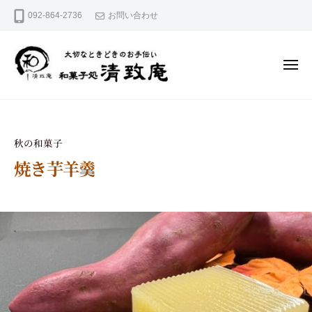
和
コ
092-864-2736
お問い合わせ
菓
ン
テ
子
ン
処
ツ
清
へ
メ
ニ
ス
致
ュ
キ
大
ー
和
庵
ッ
切
菓
プ
な
と
子
秋の和菓子
き
処
ど
焼き芋羊羹
き
清
の
お
2
b
致
手
0
y
庵
伝
2
s
い
5
e
年
i
9
c
月
h
1
i
3
a
日
n