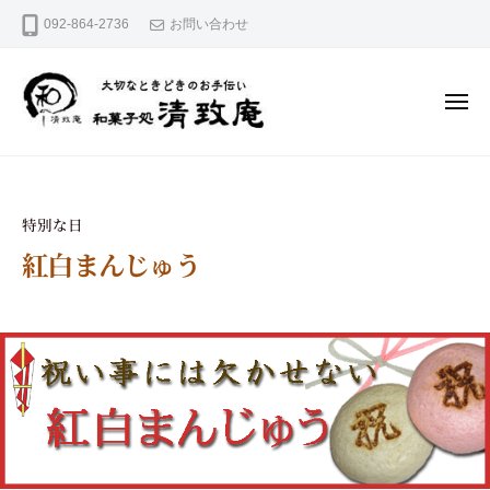
和
コ
092-864-2736
お問い合わせ
菓
ン
テ
子
ン
処
ツ
清
へ
メ
ニ
ス
致
ュ
キ
大
ー
和
庵
ッ
切
菓
プ
な
と
子
特別な日
き
処
ど
紅白まんじゅう
き
清
の
お
2
b
致
手
0
y
庵
伝
2
s
い
5
e
年
i
9
c
月
h
9
i
日
a
n