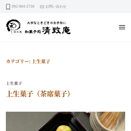
和
コ
092-864-2736
お問い合わせ
菓
ン
テ
子
ン
処
ツ
清
へ
メ
ニ
ス
致
ュ
キ
大
ー
和
庵
ッ
切
菓
プ
な
と
子
き
カテゴリー:
上生菓子
処
ど
き
清
の
お
致
上生菓子
手
庵
伝
上生菓子（茶席菓子）
い
2
b
0
y
2
s
5
e
年
i
1
c