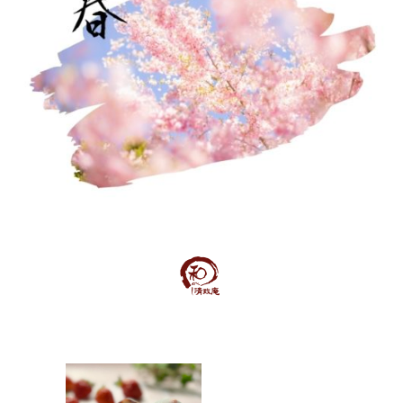
月
h
3
i
0
a
日
n