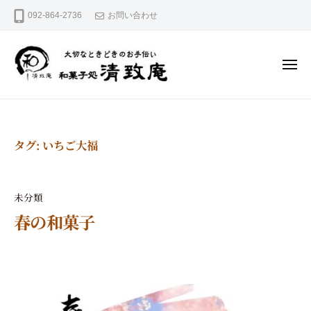
和
コ
092-864-2736
お問い合わせ
菓
ン
テ
子
ン
処
ツ
清
へ
メ
ニ
ス
致
ュ
キ
大
ー
和
庵
ッ
切
菓
プ
な
と
子
き
タグ:
いちご大福
処
ど
き
清
の
お
致
未分類
手
庵
伝
春の和菓子
い
2
b
0
y
2
s
5
e
年
i
8
c