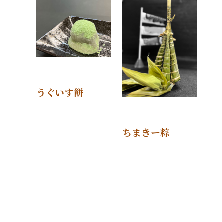
うぐいす餅
ちまきー粽