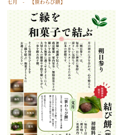
七月 - 【笹わらび餅】