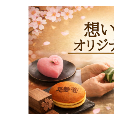
0
y
2
s
6
e
年
i
2
c
月
h
1
i
2
a
日
n