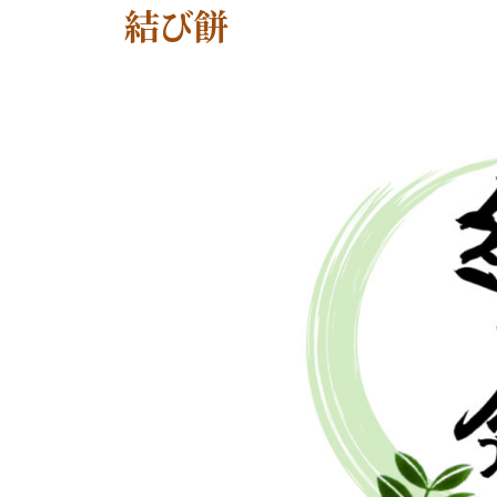
結び餅
2
b
0
y
2
s
6
e
年
i
2
c
月
h
1
i
2
a
日
n