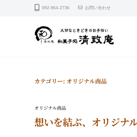
コ
菓
092-864-2736
お問い合わせ
ン
テ
子
ン
処
ツ
へ
清
ス
致
キ
大
庵
和
ッ
切
プ
菓
な
と
子
き
ど
カテゴリー:
オリジナル商品
処
き
の
清
お
致
手
オリジナル商品
伝
庵
い
想いを結ぶ、オリジナ
2
b