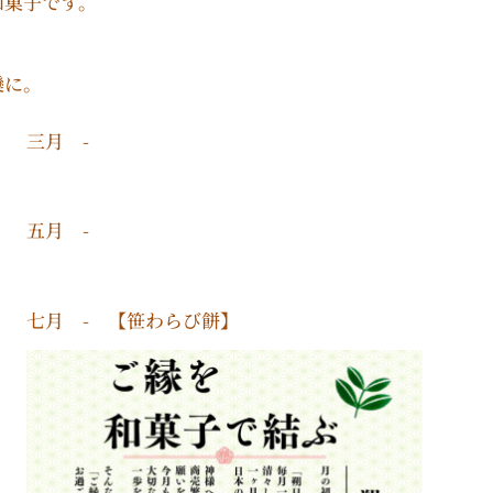
和菓子です。
欒に。
三月 -
五月 -
七月 - 【笹わらび餅】