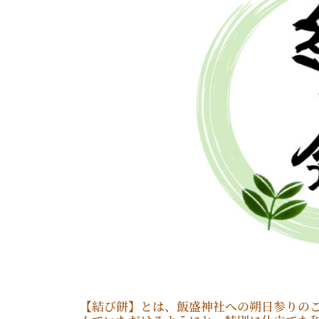
月
h
1
i
2
a
日
n
【結び餅】とは、飯盛神社への朔日参りの