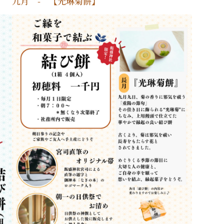
九月 - 【光琳菊餅】