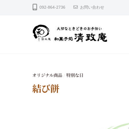
コ
菓
092-864-2736
お問い合わせ
ン
テ
子
ン
処
ツ
へ
清
ス
致
キ
大
庵
和
ッ
切
プ
菓
な
と
子
き
ど
オリジナル商品
特別な日
/
処
き
結び餅
の
清
お
致
手
2
b
伝
庵
0
y
い
2
s
6
e
年
i
2
c