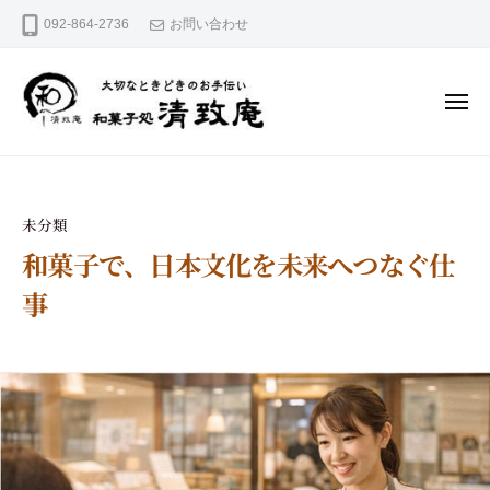
和
コ
092-864-2736
お問い合わせ
菓
ン
テ
子
ン
処
ツ
清
へ
メ
ニ
ス
致
ュ
キ
大
ー
和
庵
ッ
切
菓
プ
な
と
子
未分類
き
処
ど
和菓子で、日本文化を未来へつなぐ仕
き
清
の
事
お
致
手
庵
伝
2
b
い
0
y
2
s
6
e
年
i
1
c
月
h
1
i
9
a