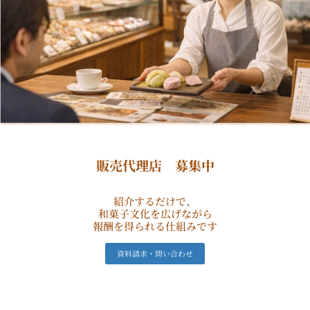
日
n
販売代理店 募集中
紹介するだけで、
和菓子文化を広げながら
報酬を得られる仕組みです
資料請求・問い合わせ